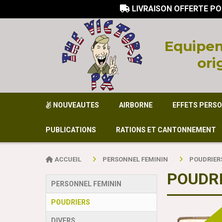
LIVRAISON OFFERTE PO

Equi
pem
ori
NOUVEAUTES
AIRBORNE
EFFETS PERS
PUBLICATIONS
RATIONS ET CANTONNEMENT
ACCUEIL
PERSONNEL FEMININ
POUDRIER
POUDRI
PERSONNEL FEMININ
POUDRIERS
DIVERS