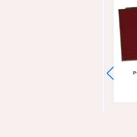
Vendu
POUDRIER US ARMY
CUIR
POUDRIER US ARMY
99,00
€