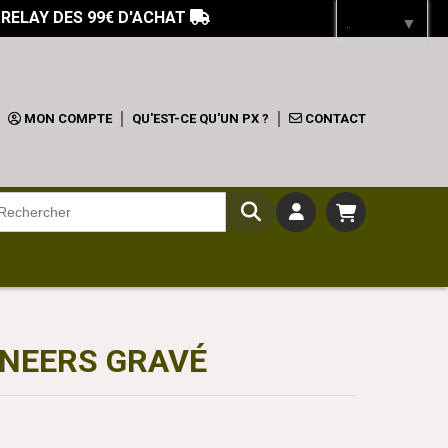
 RELAY DES 99€ D'ACHAT

Langue
▼
MON COMPTE
QU'EST-CE QU'UN PX ?
CONTACT
INEERS GRAVÉ