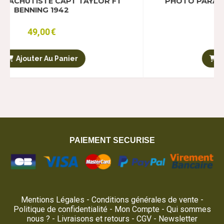
E CAPT TAYLOR FT
PHOTO PARACHUTISTE CA
 1942
BENNING 194
0
€
49,00
€
Au Panier
Ajouter Au Pan
PAIEMENT SECURISE
Mentions Légales
Conditions générales de vente
Politique de confidentialité
Mon Compte
Qui sommes
nous ?
Livraisons et retours
CGV
Newsletter