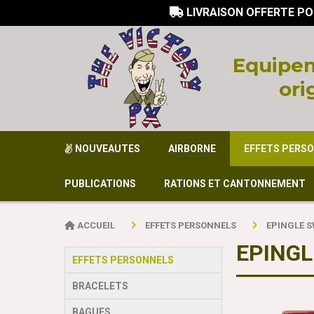
LIVRAISON OFFERTE PO

Equi
pem
ori
NOUVEAUTES
AIRBORNE
EFFETS PERS
PUBLICATIONS
RATIONS ET CANTONNEMENT
ACCUEIL
EFFETS PERSONNELS
EPINGLE 
EPINGL
EFFETS PERSONNELS
BRACELETS
BAGUES