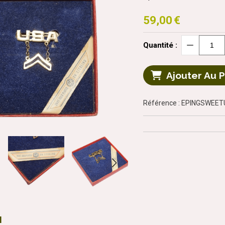
59,00
€
Quantité :
Ajouter Au 
Référence : EPINGSWEE
N