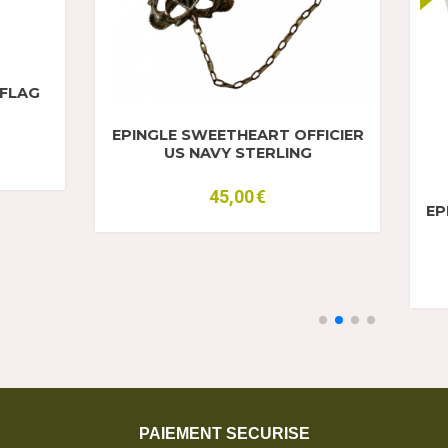
EPINGLE SWEETHEAR
STERLING COR
49,00
€
GLE SWEETHEART US ARMY
AIRBORNE
PAIEMENT SECURISE