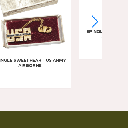
EPINGLE USAAF SERVICE FLAG
T USAAF
O