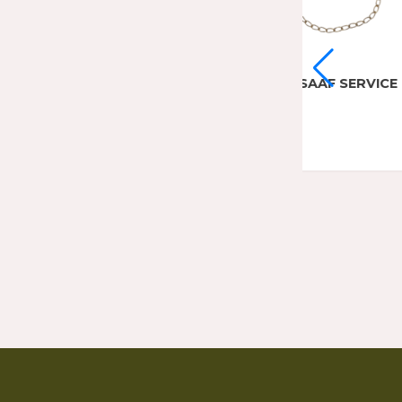
AG
EPINGLE SWEETHEART OFFICIER
US NAVY STERLING
45,00
€
EPIN