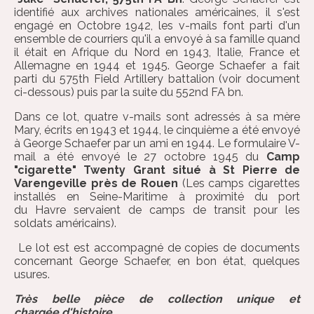
identifié aux archives nationales américaines, il s'est
engagé en Octobre 1942, les v-mails font parti d'un
ensemble de courriers qu'il a envoyé à sa famille quand
il était en Afrique du Nord en 1943, Italie, France et
Allemagne en 1944 et 1945. George Schaefer a fait
parti du 575th Field Artillery battalion (voir document
ci-dessous) puis par la suite du 552nd FA bn.
Dans ce lot, quatre v-mails sont adressés à sa mère
Mary, écrits en 1943 et 1944, le cinquième a été envoyé
à George Schaefer par un ami en 1944. Le formulaire V-
mail a été envoyé le 27 octobre 1945 du
Camp
"cigarette" Twenty Grant situé à St Pierre de
Varengeville près de Rouen
(Les camps cigarettes
installés en Seine-Maritime à proximité du port
du Havre servaient de camps de transit pour les
soldats américains).
Le lot est est accompagné de copies de documents
concernant George Schaefer, en bon état, quelques
usures.
Très belle pièce de collection unique et
chargée d'histoire.