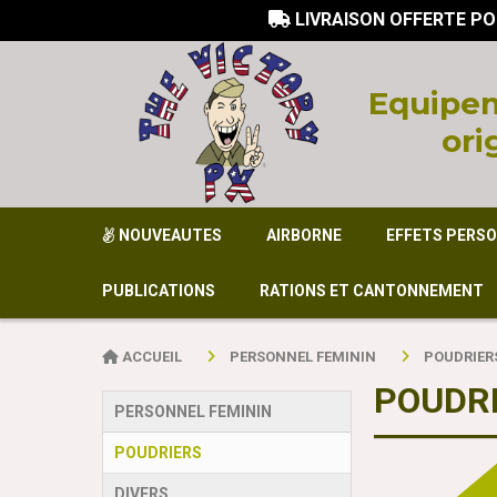
LIVRAISON OFFERTE PO

Equi
pem
ori
NOUVEAUTES
AIRBORNE
EFFETS PERS
PUBLICATIONS
RATIONS ET CANTONNEMENT
ACCUEIL
PERSONNEL FEMININ
POUDRIER
POUDRI
PERSONNEL FEMININ
POUDRIERS
DIVERS