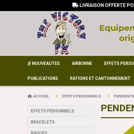
LIVRAISON OFFERTE PO

Equi
pem
ori
NOUVEAUTES
AIRBORNE
EFFETS PERS
PUBLICATIONS
RATIONS ET CANTONNEMENT
ACCUEIL
EFFETS PERSONNELS
PENDENTI
PENDE
EFFETS PERSONNELS
BRACELETS
BAGUES