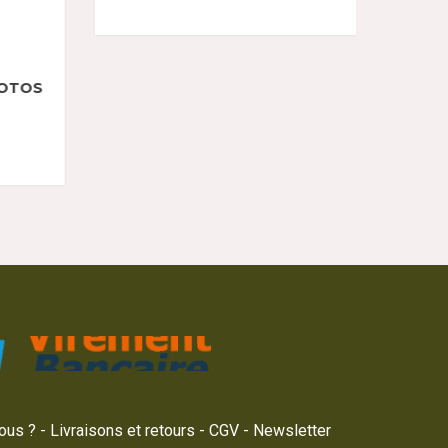
PENDENTIF DOG TAG PORTE
PENDENT
BONHEUR 1944
ous ?
Livraisons et retours
CGV
Newsletter