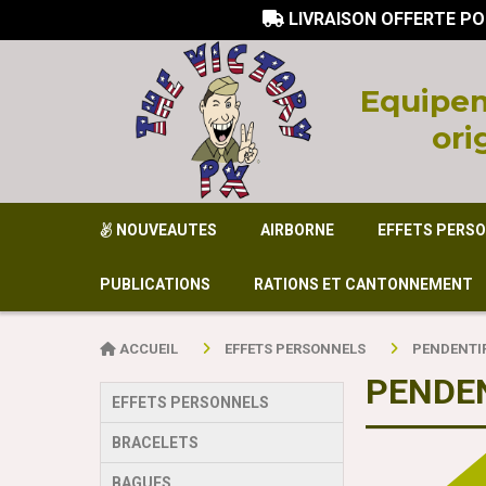
LIVRAISON OFFERTE PO

Equi
pem
ori
NOUVEAUTES
AIRBORNE
EFFETS PERS
PUBLICATIONS
RATIONS ET CANTONNEMENT
ACCUEIL
EFFETS PERSONNELS
PENDENTI
PENDE
EFFETS PERSONNELS
BRACELETS
BAGUES