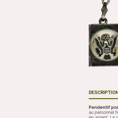
DESCRIPTIO
Pendentif po
au personnel fé
en argent. Le p