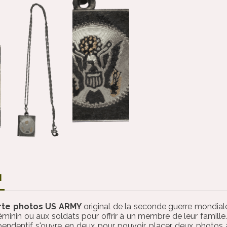
N
rte photos US ARMY
original de la seconde guerre mondial
minin ou aux soldats pour offrir à un membre de leur famille.
endentif s'ouvre en deux pour pouvoir placer deux photos à l