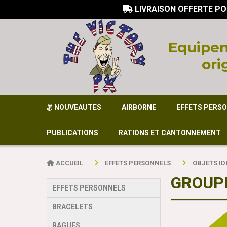
LIVRAISON OFFERTE PO

Equi
pem
ori
NOUVEAUTES
AIRBORNE
EFFETS PERS
PUBLICATIONS
RATIONS ET CANTONNEMENT
ACCUEIL
EFFETS PERSONNELS
OBJETS ID
GROUPI
EFFETS PERSONNELS
BRACELETS
BAGUES