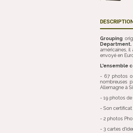
DESCRIPTIO
Grouping
orig
Department
américaines, i
envoyé en Eur
L'ensemble 
- 67 photos o
nombreuses ph
Allemagne à Sin
- 19 photos de
- Son certifica
- 2 photos Pho
- 3 cartes d'id