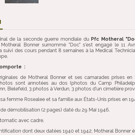
N
inal de la seconde guerre mondiale du
Pfc Motheral "Do
.
Motheral Bonner surnommé "Doc" s'est engagé le 11 Avril 
l a suivi des cours pendant 8 semaines à la Medical Technicia
ope.
comporte :
riginales de Motheral Bonner et ses camarades prises en 
otos sont annotées au dos (photos du Camp Philadelphi
n, Bielefeld, 3 photos à Verdun, 3 photos d'un cimetière provis
 sa femme Rosealee et sa famille aux États-Unis prises en 19
t de démobilisation (2 pages) daté du 29 Mai 1946.
tomatic avec cadre.
entification dont deux datées 1940 et 1942, Motheral Bonner 