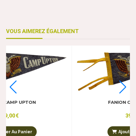
VOUS AIMEREZ ÉGALEMENT
FANION CAMP UPTON
FANI
39,00
€
Ajouter Au Panier
A