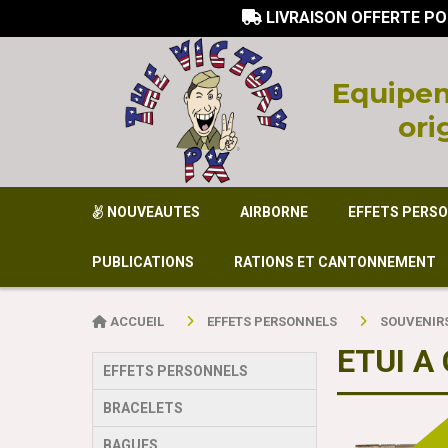
LIVRAISON OFFERTE PO

Equi
pem
ori
NOUVEAUTES
AIRBORNE
EFFETS PERS
PUBLICATIONS
RATIONS ET CANTONNEMENT
ACCUEIL
EFFETS PERSONNELS
SOUVENIR
ETUI A
EFFETS PERSONNELS
BRACELETS
BAGUES