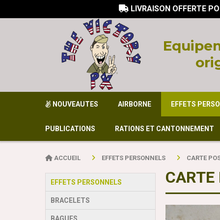
LIVRAISON OFFERTE PO

Equi
pem
ori
NOUVEAUTES
AIRBORNE
EFFETS PERS
PUBLICATIONS
RATIONS ET CANTONNEMENT
ACCUEIL
EFFETS PERSONNELS
CARTE POS
CARTE 
EFFETS PERSONNELS
BRACELETS
BAGUES