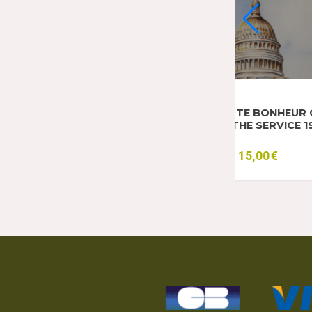
CARTES GOOD LUCK ET PRAYER
1942
CARTE RE
29,00
€