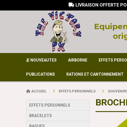
LIVRAISON OFFERTE PO

Equi
pem
ori
NOUVEAUTES
AIRBORNE
EFFETS PERS
PUBLICATIONS
RATIONS ET CANTONNEMENT
ACCUEIL
EFFETS PERSONNELS
SOUVENIR
BROCH
EFFETS PERSONNELS
BRACELETS
BAGUES