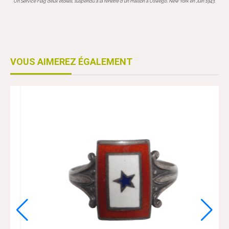
Un Service Flag deux étoiles, suspendu à la fenêtre d'un maison à Oswego, New York en Juin 1943.
VOUS AIMEREZ ÉGALEMENT